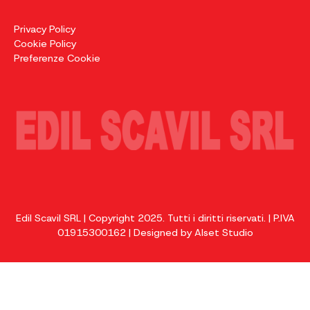
preparare il terreno a nuovi carichi.
Privacy Policy
SCOPRI DI PIÙ
Cookie Policy
Preferenze Cookie
Edil Scavil SRL | Copyright 2025. Tutti i diritti riservati. | P.IVA
Demolizioni
01915300162 | Designed by
Alset Studio
Demolizioni civili e industriali eseguite con tecniche
selettive e mezzi specializzati. Interveniamo su
strutture complesse garantendo la totale sicurezza
dell'area e il massimo recupero dei materiali di risulta.