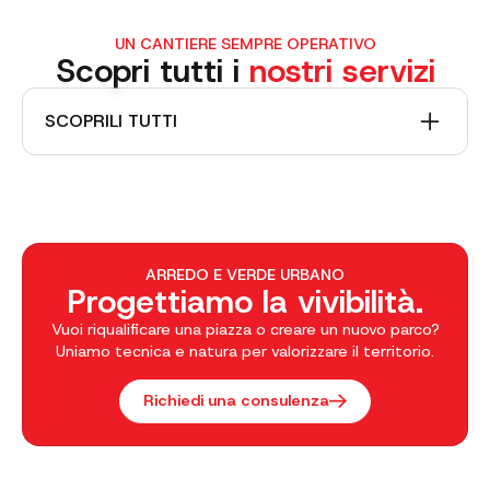
UN CANTIERE SEMPRE OPERATIVO
Scopri tutti i
nostri servizi
SCOPRILI TUTTI
ARREDO E VERDE URBANO
Progettiamo la vivibilità.
Vuoi riqualificare una piazza o creare un nuovo parco?
Uniamo tecnica e natura per valorizzare il territorio.
Richiedi una consulenza
Asfaltature
Stesa di manti bituminosi per strade, piazzali e aree
logistiche. Utilizziamo mescole performanti e
macchinari di ultima generazione per garantire