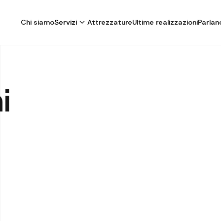
Chi siamo
Servizi
Attrezzature
Ultime realizzazioni
Parlano
i