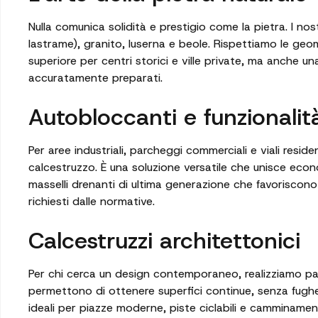
Nulla comunica solidità e prestigio come la pietra. I nos
lastrame), granito, luserna e beole. Rispettiamo le ge
superiore per centri storici e ville private, ma anche un
accuratamente preparati.
Autobloccanti e funzionalit
Per aree industriali, parcheggi commerciali e viali resid
calcestruzzo. È una soluzione versatile che unisce econo
masselli drenanti di ultima generazione che favoriscono l
richiesti dalle normative.
Calcestruzzi architettonici
Per chi cerca un design contemporaneo, realizziamo pav
permettono di ottenere superfici continue, senza fughe,
ideali per piazze moderne, piste ciclabili e camminament