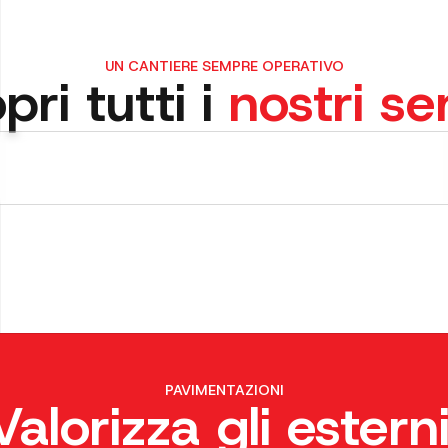
UN CANTIERE SEMPRE OPERATIVO
pri tutti i
nostri ser
do e Verde
no
e e realizzazione di spazi
ibili. Integriamo elementi di
no e opere a verde,
PAVIMENTAZIONI
 piazze e parchi in luoghi di
Valorizza gli esterni
e esteticamente curati e facili
ere.