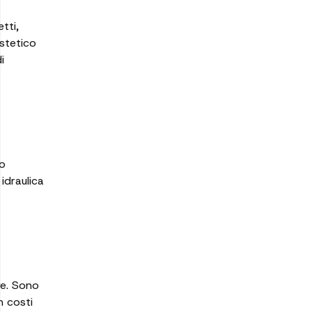
tti,
stetico
i
mo
idraulica
re. Sono
n costi