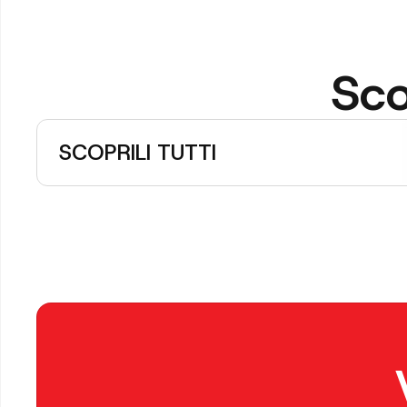
Sco
SCOPRILI TUTTI
Arre
Urba
Progettazion
pubblici viv
arredo urba
trasformando
aggregazion
da manuten