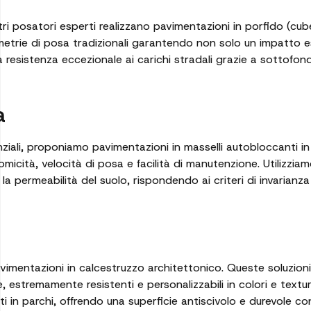
tri posatori esperti realizzano pavimentazioni in porfido (cube
ometrie di posa tradizionali garantendo non solo un impatto e
a resistenza eccezionale ai carichi stradali grazie a sottofond
à
enziali, proponiamo pavimentazioni in masselli autobloccanti in
micità, velocità di posa e facilità di manutenzione. Utilizzia
a permeabilità del suolo, rispondendo ai criteri di invarianza 
imentazioni in calcestruzzo architettonico. Queste soluzioni
 estremamente resistenti e personalizzabili in colori e textu
i in parchi, offrendo una superficie antiscivolo e durevole co