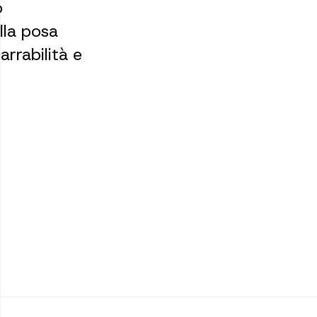
o
lla posa
arrabilità e