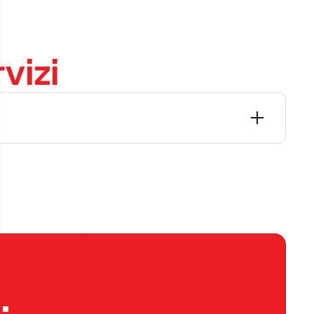
vizi
Asfaltature
Stesa di manti bituminosi per strade,
piazzali e aree logistiche. Utilizziamo
mescole performanti e macchinari di
ultima generazione per garantire superfici
piane, resistenti al carico e agli agenti
.
atmosferici.